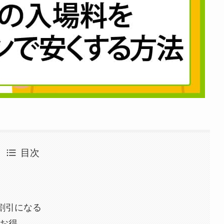
目次
割引になる
お得